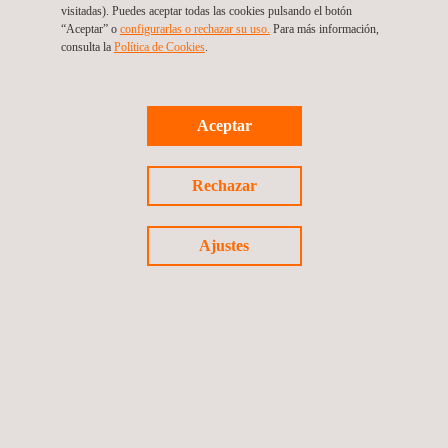
visitadas). Puedes aceptar todas las cookies pulsando el botón
“Aceptar” o
configurarlas o rechazar su uso.
Para más información,
consulta la
Política de Cookies
. ​​
Gestión integral de mediciones energéticas e
instalaciones eléctricas en puntos de control.
Colombia
Aceptar
Rechazar
Ajustes