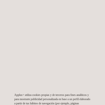
Ingeniería complementaria cruce vehicular
desnivelado Ruta G-535 Paine.
Chile
Applus+ utiliza cookies propias y de terceros para fines analíticos y
para mostrarte publicidad personalizada en base a un perfil elaborado
a partir de tus hábitos de navegación (por ejemplo, páginas