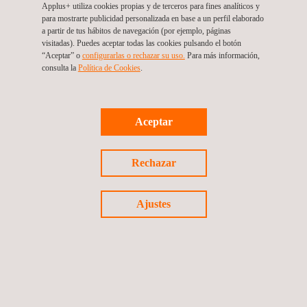
Applus+ utiliza cookies propias y de terceros para fines analíticos y
para mostrarte publicidad personalizada en base a un perfil elaborado
a partir de tus hábitos de navegación (por ejemplo, páginas
visitadas). Puedes aceptar todas las cookies pulsando el botón
“Aceptar” o
configurarlas o rechazar su uso.
Para más información,
Inspección y Supervisión de Diseño, Planos y
consulta la
Política de Cookies
. ​​
Construcción de las Instalaciones que albergarán
al Centro Educat
Aceptar
Panamá
Rechazar
Ajustes