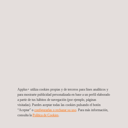
Asistencia técnica para la conservación de las
carreteras de la provincia de Melipilla
Chile
Applus+ utiliza cookies propias y de terceros para fines analíticos y
para mostrarte publicidad personalizada en base a un perfil elaborado
a partir de tus hábitos de navegación (por ejemplo, páginas
visitadas). Puedes aceptar todas las cookies pulsando el botón
“Aceptar” o
configurarlas o rechazar su uso
. Para más información,
consulta la
Política de Cookies
. ​