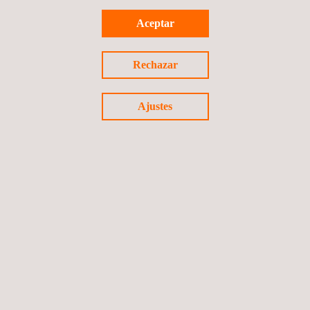
Aceptar
Ingeniería y reposición del puente Nicolás Naranjo
en la ruta C-495, Atacama
Rechazar
Chile
Ajustes