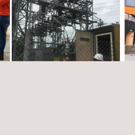
 de
Servicios de inspección de obra para para
Servi
actividades de media y baja tensión, como
espec
también mantenimiento incl
infra
Brasil
Colom