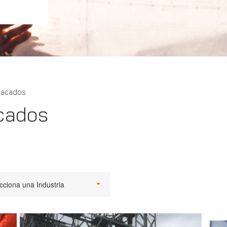
tacados
cados
cciona una Industria