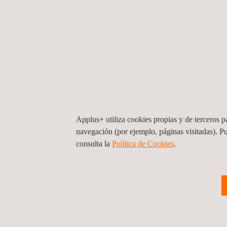
Applus+ utiliza cookies propias y de terceros pa
navegación (por ejemplo, páginas visitadas). P
consulta la
Política de Cookies
. ​
Servicio de inspección con Ensayos No
Destructivos
Colombia