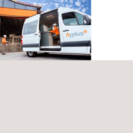
cios profesionales de apoyo técnico
ializado para proyectos de
estructura no industrial
bia