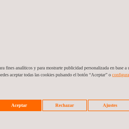
ra fines analíticos y para mostrarte publicidad personalizada en base a u
uedes aceptar todas las cookies pulsando el botón “Aceptar” o
configura
Servicios de revisiones quinquenales y
Servi
Aceptar
Rechazar
Ajustes
verificaciones periódicas
Perú
Perú