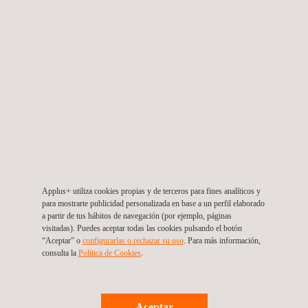
tanques Flota Brasileña
Brasil
Applus+ utiliza cookies propias y de terceros para fines analíticos y
para mostrarte publicidad personalizada en base a un perfil elaborado
a partir de tus hábitos de navegación (por ejemplo, páginas
visitadas). Puedes aceptar todas las cookies pulsando el botón
“Aceptar” o
configurarlas o rechazar su uso
. Para más información,
consulta la
Política de Cookies
. ​
Aceptar