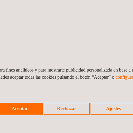
ra fines analíticos y para mostrarte publicidad personalizada en base a u
uedes aceptar todas las cookies pulsando el botón “Aceptar” o
configura
de
Soporte experto a la gestión de proyectos
Verif
Aceptar
Rechazar
Ajustes
e ingeniería en las especialidades
gener
requeridas por el contratante.
verif
Colombia
Colom