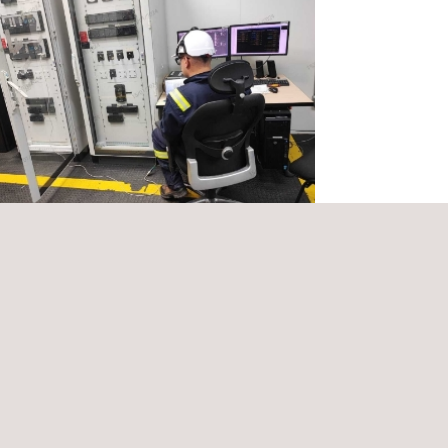
ón operativa, técnica y comercial para
ronteras eléctricas comerciales
sentadas por el cliente.
bia