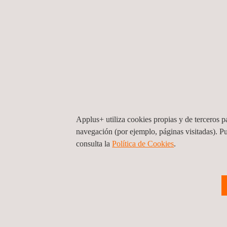
Applus+ utiliza cookies propias y de terceros pa
navegación (por ejemplo, páginas visitadas). P
consulta la
Política de Cookies
. ​
Servicios de ingeniería y diagramación 
proyectos eléctricos de media y baja
tensión.
Chile