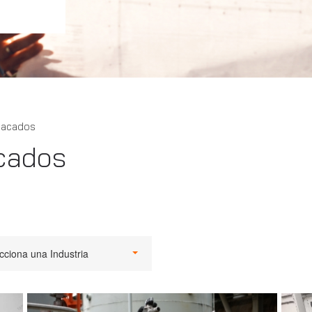
tacados
cados
cciona una Industria