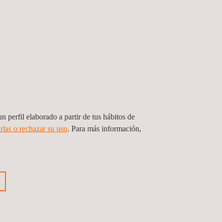
n perfil elaborado a partir de tus hábitos de
rlas o rechazar su uso
. Para más información,
icación quincenal extraordinarias
al de las fronteras comerciales y
icación por objeción ante e
bia