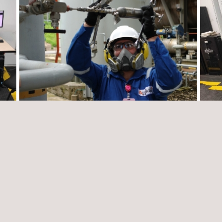
to y
Servicios de comisionamiento en las
Gesti
facilidades de superficie y pozos campos
las f
Quifa-Cajua
repre
Colombia
Colom