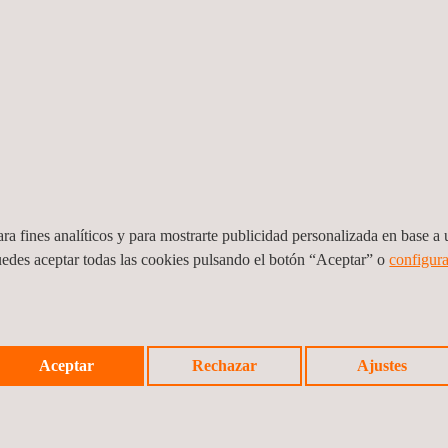
ra fines analíticos y para mostrarte publicidad personalizada en base a u
uedes aceptar todas las cookies pulsando el botón “Aceptar” o
configura
io
Manejo de la integridad y el diagnóstico del
Servi
Aceptar
Rechazar
Ajustes
estado mecánico y de corrosión de los
mante
equipos estáticos y líneas
Colom
Colombia