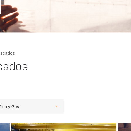
tacados
cados
óleo y Gas