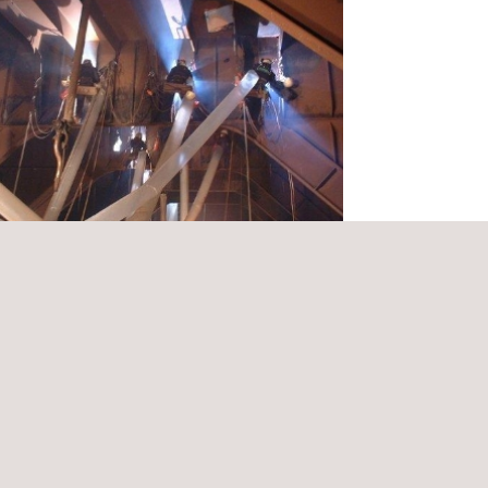
ón de integridad de activos, control de
 supervisión, aseguramiento de
rucción y alistamiento e
bia