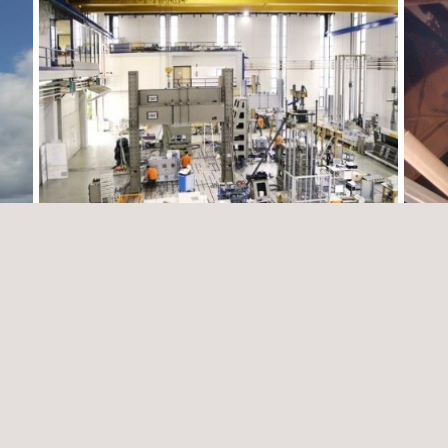
 y
Soporte operativo y administrativo al
Gesti
proceso de Revisión Técnica Reglamentaria
obra,
(RTR)
const
Colombia
Colom