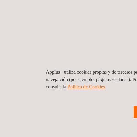
Applus+ utiliza cookies propias y de terceros pa
navegación (por ejemplo, páginas visitadas). P
consulta la
Política de Cookies
. ​
Gestión en Prevención de Riesgo y Med
Ambiente para Refinería Aconcagua
Chile