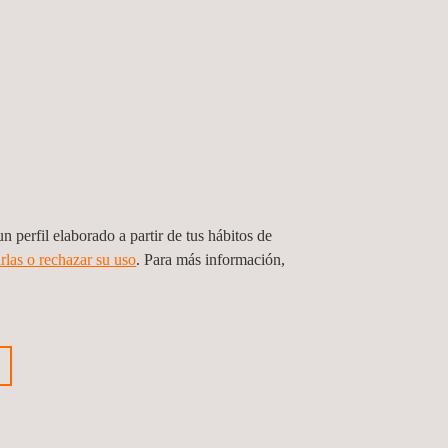
n perfil elaborado a partir de tus hábitos de
rlas o rechazar su uso
. Para más información,
cios para el soporte de la operación y
nimiento de la Refinería de Cartagena
bia