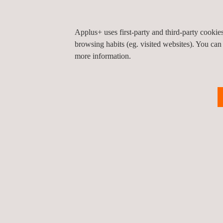
12/06/2024
Applus+ uses first-party and third-party cooki
Applus+ lidera um 
browsing habits (eg. visited websites). You can
more information.
Notícias
12/06/2024
Applus+ garante qu
Notícias
1
2
3
4
5
... 10