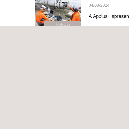
04/09/2024
A Applus+ apresent
Notícias
02/09/2024
Applus+ na Rio Oi
Notícias
22/07/2024
Applus+ Inicia Pr
Notícias
15/07/2024
Applus+ Lança Se
Notícias