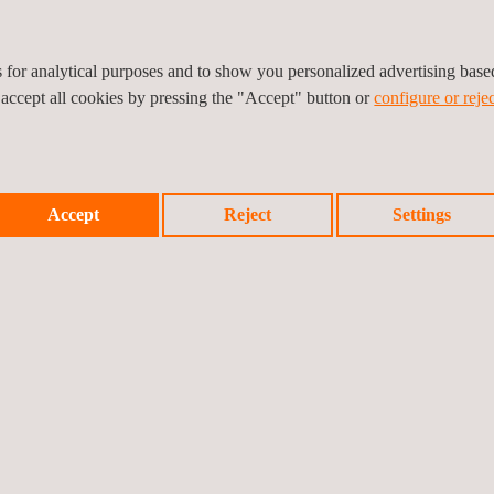
es for analytical purposes and to show you personalized advertising bas
novo projeto de inspeção para manutenção industrial no nor
 accept all cookies by pressing the "Accept" button or
configure or rejec
Accept
Reject
Settings
alidade na fabricação de tubos para usina de dessalinização