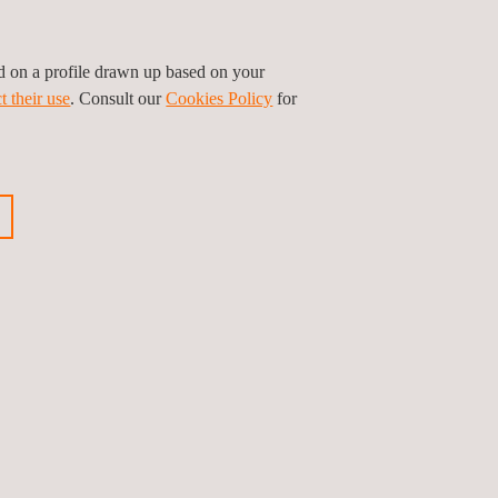
ed on a profile drawn up based on your
deste do Brasil
t their use
. Consult our
Cookies Policy
for
 no Chile
Anterior
Próximo