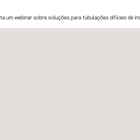
a um webinar sobre soluções para tubulações difíceis de in
l & Gas 2024: Inovação e Compromisso na Indústria do Petró
ojeto Estratégico de Inspeção de Tanques com Grande Empre
rviço Inovador de Inspeção de Geoameaças com Uso de Dro