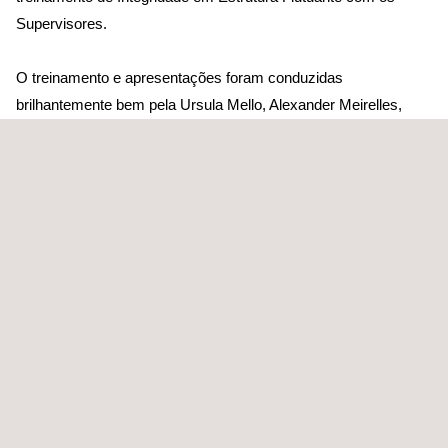
Supervisores.
O treinamento e apresentações foram conduzidas
brilhantemente bem pela Ursula Mello, Alexander Meirelles,
Marcelo Elias, Rodrigo Borges, Paulo Rodrigo L., Bruno de
Oliveira Moreira e Raphael Vianna Dellivenneri. Contamos
também com a presença da Tais Kurihara (Lead Naval da
MODEC) e Carlos Cabrera Rincón (Country Manager Applus+
Brasil).
É de suma importância para a Applus+ manter os seus
parceiros próximos e a sua equipe em constante treinamento.
Esse foi um grande trabalho do setor de Inspeção de Classe
Applus+, da divisão K2.