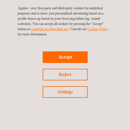
Applus+ uses first-party and third-party cookies for analytical
Para mais informações, contacte
purposes and to show you personalized advertising based on a
María de Sancha
profile drawn up based on your browsing habits (eg. visited
websites). You can accept all cookies by pressing the "Accept"
maria.sancha@applus.com
button or
configure or reject their use
. Consult our
Cookies Policy
Tel.:+34 691 250 977
for more information.
Accept
Voltar a noticias
Reject
Notícia anterior
Notícia seguinte
Settings
Siga-nos