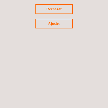
Inspecciones para el cumplimiento
normativo
Rechazar
Ajustes
Evaluación de la integridad de instalaciones
Análisis modal de fallos y efectos (AMFE)
Consultoría e inspección de proyectos de
nueva construcción
Fabricación de sondas