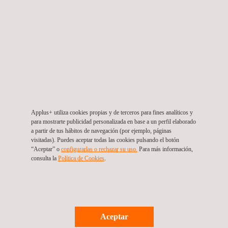
Ensayos por corrientes inducidas
Inspecciones visuales
Applus+ utiliza cookies propias y de terceros para fines analíticos y
para mostrarte publicidad personalizada en base a un perfil elaborado
Termografía infrarroja
a partir de tus hábitos de navegación (por ejemplo, páginas
visitadas). Puedes aceptar todas las cookies pulsando el botón
“Aceptar” o
configurarlas o rechazar su uso.
Para más información,
consulta la
Política de Cookies
.
Ensayos y caracterización de materiales
Aceptar