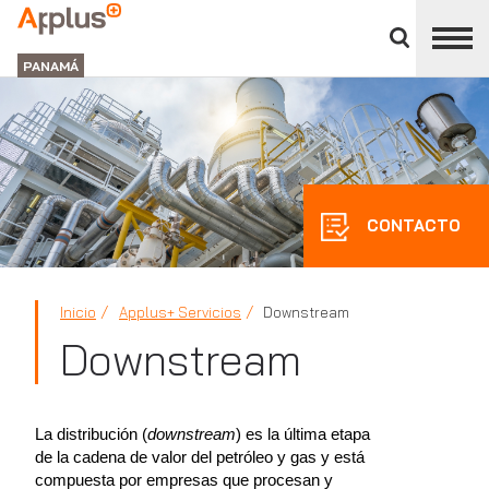
Cerrar
panel
APPLUS+
de
GROUP
división
PANAMÁ
CONTACTO
Inicio
Applus+ Servicios
Downstream
Downstream
La distribución (
downstream
) es la última etapa
de la cadena de valor del petróleo y gas y está
compuesta por empresas que procesan y