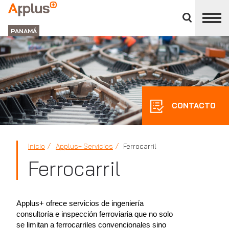
Cerrar
panel
APPLUS+
de
GROUP
división
PANAMÁ
CONTACTO
Inicio
Applus+ Servicios
Ferrocarril
Ferrocarril
Applus+ ofrece servicios de ingeniería
consultoría e inspección ferroviaria que no solo
se limitan a ferrocarriles convencionales sino