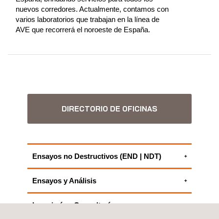
nuevos corredores. Actualmente, contamos con
varios laboratorios que trabajan en la línea de
AVE que recorrerá el noroeste de España.
DIRECTORIO DE OFICINAS
Ensayos no Destructivos (END | NDT)
Ensayos y caracterización de materiales
Ensayos y Análisis
TODOS NUESTROS SERVICIOS DE
Ensayos y caracterización de materiales
ENSAYOS NO DESTRUCTIVOS (END |
Ingeniería y Consultoría
TODOS NUESTROS SERVICIOS DE
NDT)
Instrumentación geotécnica