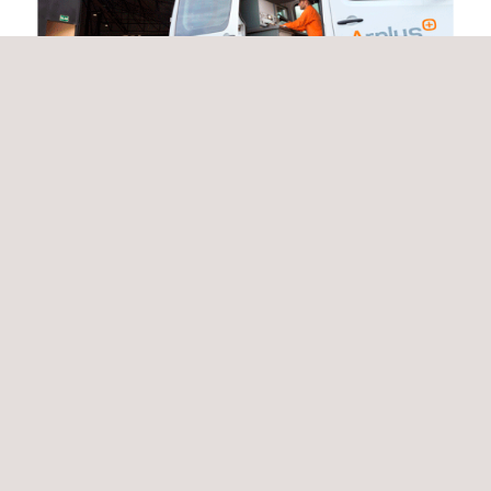
Noticias
07/09/2021
Applus+ realiza la consultoría para la administración e
inspección de la construcción de importantes
intercambiadores viales de Costa Rica