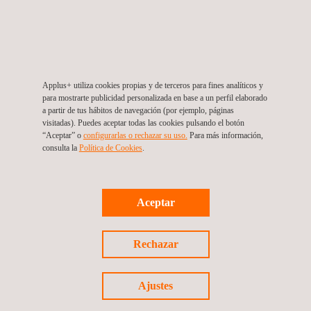
Applus+ se vincula como patrocinador del Congreso
Internacional de Energías Renovables y Rueda de
Negocios, “Asegurando el desarrollo sostenible”
Applus+ utiliza cookies propias y de terceros para fines analíticos y
para mostrarte publicidad personalizada en base a un perfil elaborado
a partir de tus hábitos de navegación (por ejemplo, páginas
visitadas). Puedes aceptar todas las cookies pulsando el botón
“Aceptar” o
configurarlas o rechazar su uso.
Para más información,
consulta la
Política de Cookies
. ​
Aceptar
Noticias
Rechazar
09/08/2021
Applus+ inspecciona 133 kilómetros de Oleoducto
Ajustes
Transístmico en Panamá