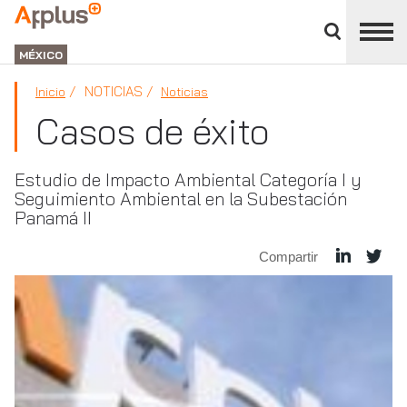
Cerrar
panel
APPLUS+
de
GROUP
división
MÉXICO
NOTICIAS
Inicio
Noticias
Casos de éxito
Estudio de Impacto Ambiental Categoría I y
Seguimiento Ambiental en la Subestación
Panamá II
Compartir