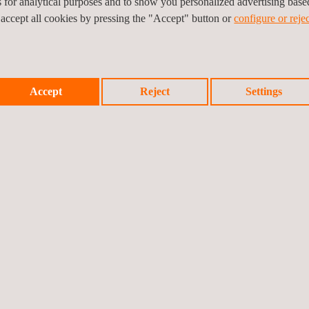
es for analytical purposes and to show you personalized advertising bas
 accept all cookies by pressing the "Accept" button or
configure or rejec
rtificat de Conformité requis obligatoirement par le
mpêche que l’expédition ne soit refusée et permet
es.
Accept
Reject
Settings