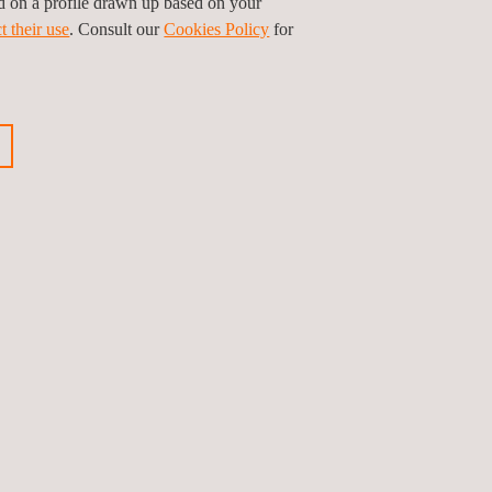
ed on a profile drawn up based on your
t their use
. Consult our
Cookies Policy
for
Restons connectés