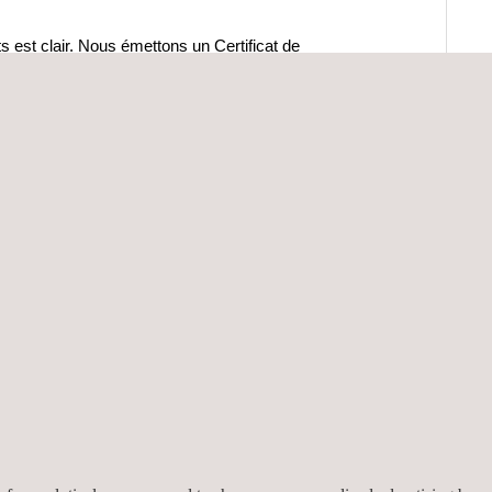
 est clair. Nous émettons un Certificat de
ualité et la sécurité d’une expédition et également
DE VIA CE LIEN
ne soit envoyée, tout d’abord en vérifiant la
llons à analyser en laboratoire, puis en procédant à
gir et peuvent aider le client à gérer les procédures
re la plus efficace possible.