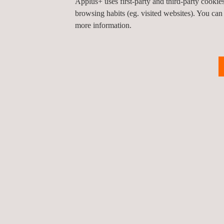
Applus+ uses first-party and third-party cooki
browsing habits (eg. visited websites). You can
Une fois la conformité établie, nous émettons un Ce
more information.
gouvernement du pays importateur. Ce certificat e
aux importateurs de dédouaner leurs marchandis
FICHES D'INFORMATION
REQUEST FOR CERTIFICATION FORM
VOC CONTACT LIST