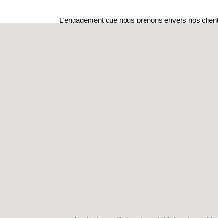
L’engagement que nous prenons envers nos clients
Conformité (COC) au plus vite afin de garantir la q
d’assurer un dédouanement sans heurts.
SOUMETTEZ VOTRE DEMAN
Nous évaluons la conformité avant que l’expédition 
documentation avec soin et en prenant des échanti
une inspection physique des marchandises.
Nos équipes œuvrent sur le terrain, sont prêtes à a
locales rapidement, avec exactitude et de la maniè