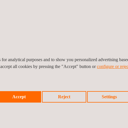
es
site un large éventail de capacités, de
ergie qu’Applus+ peut fournir dans le monde entier,
les risques tout au long de leurs projets.
es for analytical purposes and to show you personalized advertising bas
 accept all cookies by pressing the "Accept" button or
configure or rejec
Accept
Reject
Settings
Solaire
Hydrogène