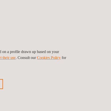
ed on a profile drawn up based on your
t their use
. Consult our
Cookies Policy
for
Stockage d' energie