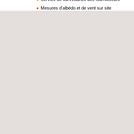
Mesures d'albédo et de vent sur site
Électroluminescence de modules PV installés
Inspections avancées des pales d’éolienne par 
Au sein de notre portefeuille d’activités, nous pr
d'inspection. Nos équipes d’ingénieurs et d’experts
les étapes de développement d’un projet d’énergi
suivants :
Tests et évaluation électriques
Etudes géotechniques
Essais et contrôles non destructif (END/CND),
Études environnementales
Coordination santé-sécurité et assistance techn