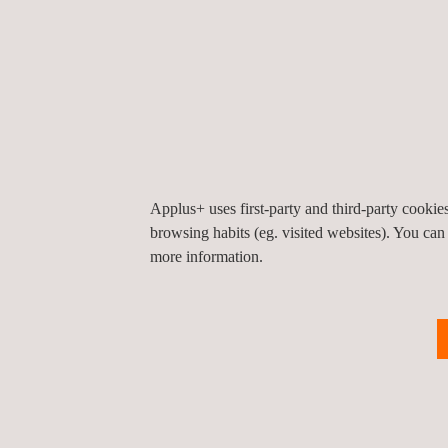
Inspections réglementaires initiales et périodiqu
Télécommunications
La gestion de projets d’énergie renouvelable néces
technologies, d’ingénieurs et de consultants en én
protégeant les intérêts de nos clients et atténuant 
Applus+ uses first-party and third-party cooki
browsing habits (eg. visited websites). You can
more information.
Éolien