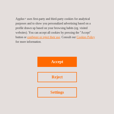
Applus+ uses first-party and third-party cookies for analytical
purposes and to show you personalized advertising based on a
profile drawn up based on your browsing habits (eg. visited
websites). You can accept all cookies by pressing the "Accept"
IHRE VORTEILE
button or
configure or reject their use
. Consult our
Cookies Policy
for more information.
Wenn unsere Kunden die Dienste von Applus+ K2 zu
Anlageninspektionen, Auditing und Inbetriebnahmen
beanspruchen, verringern sie zuallererst die Gesundheits-,
Accept
Sicherheits- und Umweltrisiken ihrer Betriebskomponenten.
Andere Vorteile sind u. a.:
Vermeidung unnötiger Unfälle, weniger Schäden an
Reject
Mitarbeitern, Geräten oder der Umwelt
Früherkennung von Problemen mit Geräten oder Systemen
Settings
bzw. von Diskrepanzen beim Einhalten der erforderlichen
Spezifikationen, folglich Vermeidung von Verzögerungen im
Projekt und von Problemen bei der ersten Inbetriebnahme
Identifizierung von Geräten, die ein Explosionsrisiko bergen,