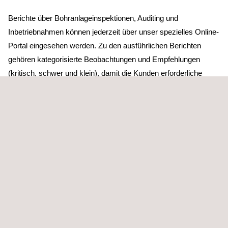
Berichte über Bohranlageinspektionen, Auditing und
Inbetriebnahmen können jederzeit über unser spezielles Online-
Portal eingesehen werden. Zu den ausführlichen Berichten
gehören kategorisierte Beobachtungen und Empfehlungen
(kritisch, schwer und klein), damit die Kunden erforderliche
Korrekturmaßnahmen besser priorisieren können. Die Berichte
zu Bohranlageninspektionen umfassen auch – je nach Art der
Inspektion – den Betriebsstatus bzw. die Betriebsbereitschaft
der Anlage.
ANWENDUNGSGEBIETE