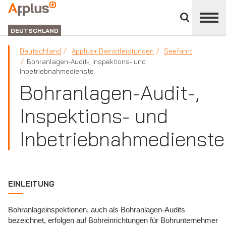
Close
divisions
APPLUS+
panel
GROUP
DEUTSCHLAND
Deutschland
Applus+ Dienstleistungen
Seefahrt
Bohranlagen-Audit-, Inspektions- und
Inbetriebnahmedienste
Bohranlagen-Audit-,
Inspektions- und
Inbetriebnahmedienste
EINLEITUNG
Bohranlageinspektionen, auch als Bohranlagen-Audits
bezeichnet, erfolgen auf Bohreinrichtungen für Bohrunternehmer