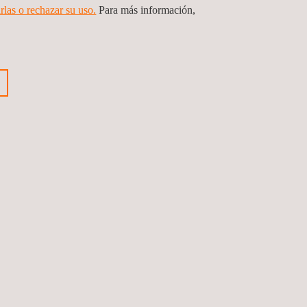
rlas o rechazar su uso.
Para más información,
beneficios:
iertas condiciones, es posible alcanzar
icas