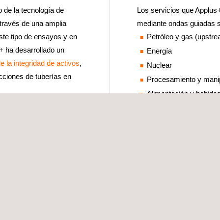
 de la tecnología de
Los servicios que Applus
 través de una amplia
mediante ondas guiadas so
ste tipo de ensayos y en
Petróleo y gas (upstr
+ ha desarrollado un
Energía
e la integridad de activos
,
Nuclear
ciones de tuberías en
Procesamiento y manip
Alimentación y bebida
END en instalaciones 
llevarse a cabo de forma
n de la integridad de
ientes que desean analizar
sfuerzos en identificar y