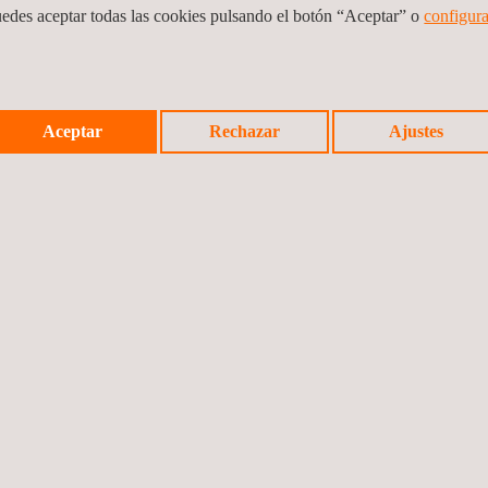
uedes aceptar todas las cookies pulsando el botón “Aceptar” o
configura
ción por ultrasonidos
con ondas guiadas proporcionan los siguientes 
Aceptar
Rechazar
Ajustes
20 hasta DN1800 (3/4” a 72”)
 sin necesidad de interrumpir el servicio de la tubería
es estándar: entre 8 °C y 120 °C (dependiendo del diámetro). Bajo c
os tramos de tubería, facilitando la localización rápida de zonas crít
ción (reconocida y aceptada a nivel mundial)
bajo aislamiento (CUI)
s en zonas desérticas hasta tuberías submarinas
 del 1 % de la sección transversal en condiciones ideales