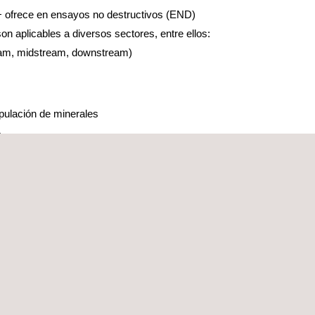
+ ofrece en ensayos no destructivos (END)
n aplicables a diversos sectores, entre ellos:
eam, midstream, downstream)
ulación de minerales
s
onshore y offshore