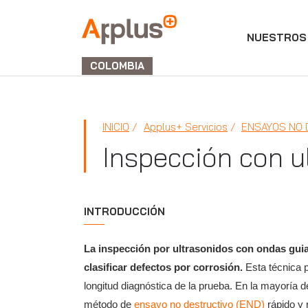
NUESTROS 
APPLUS+
GROUP
COLOMBIA
INICIO
Applus+ Servicios
ENSAYOS NO 
Inspección con u
INTRODUCCIÓN
La inspección por ultrasonidos con ondas guiad
clasificar defectos por corrosión.
Esta técnica p
longitud diagnóstica de la prueba. En la mayoría 
método de
ensayo no destructivo (END)
rápido y 