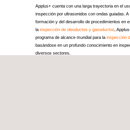
Applus+ cuenta con una larga trayectoria en el uso
inspección por ultrasonidos con ondas guiadas. A
formación y del desarrollo de procedimientos en e
la
inspección de oleoductos y gasoductos
, Applus
programa de alcance mundial para la
inspección d
basándose en un profundo conocimiento en inspec
diversos sectores.
Los servicios de END con ondas guiadas pueden 
puntual o como parte de un programa de inspecció
activos, lo que representa una ventaja para los cl
sus sistemas de manera eficiente, enfocando los e
resolver problemas.