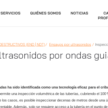
SERVICIOS
QUIÉNES SOMOS
NOTICIAS
C
PROF
DESTRUCTIVOS (END | NDT)
Ensayos por ultrasonidos
Inspecc
ltrasonidos por ondas gu
as ha sido identificada como una tecnología eficaz para el cribad
ermite una inspección volumétrica de las tuberías, cubriendo el 100 %
de los casos, es posible inspeccionar decenas de metros desde una ún
rentable. Además, solo se requiere acceso a la tubería en el punto d