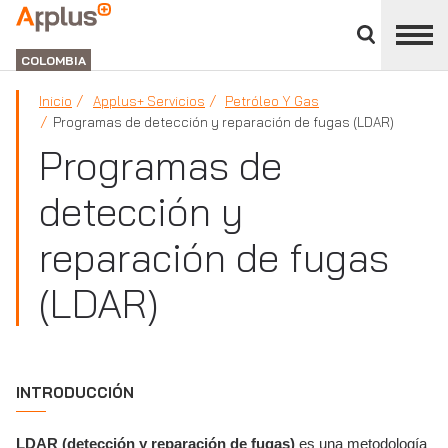
Cerrar
panel
APPLUS+
de
GROUP
división
COLOMBIA
Inicio
Applus+ Servicios
Petróleo Y Gas
Programas de detección y reparación de fugas (LDAR)
Programas de
detección y
reparación de fugas
(LDAR)
INTRODUCCIÓN
LDAR (detección y reparación de fugas)
es una metodología