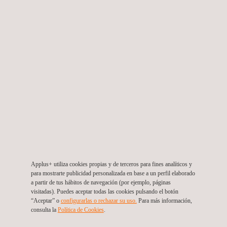
mediante equipos de medición y ensayo basados en
tecnologías PID/FID (fotoionización/ionización de
llama), así como el seguimiento de sus caudales de
fuga.
Cálculo de factores de emisión
teóricos para las fugas
y desarrollo de factores de emisión específicos para
cada instalación.
Supervisión y seguimiento de los puntos de fuga
tras
las tareas de reparación y mantenimiento, para reducir
las emisiones fugitivas de compuestos orgánicos
volátiles (COV), disminuir los riesgos laborales y
minimizar las pérdidas de materias primas y de
Applus+ utiliza cookies propias y de terceros para fines analíticos y
productos.
para mostrarte publicidad personalizada en base a un perfil elaborado
a partir de tus hábitos de navegación (por ejemplo, páginas
Mediante FEMA+, todas estas actividades pueden
visitadas). Puedes aceptar todas las cookies pulsando el botón
“Aceptar” o
configurarlas o rechazar su uso.
Para más información,
visualizarse, registrarse y evaluarse mediante paneles de
consulta la
Política de Cookies
. ​​
control personalizables, lo que facilita el seguimiento del