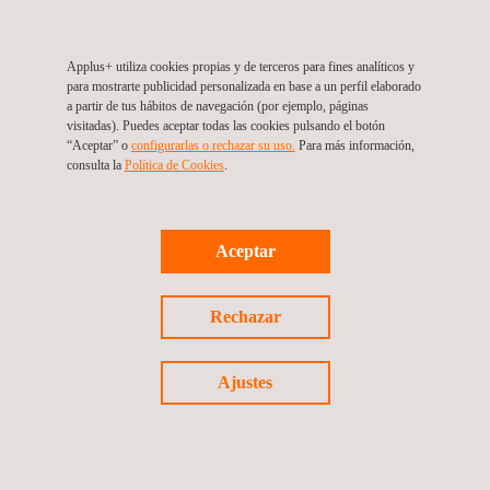
Trabajamos con operadores, consultoras, contratistas y
subcontratistas, y ofrecemos soluciones de selección de
Applus+ utiliza cookies propias y de terceros para fines analíticos y
personal a nivel local, nacional e internacional en diversos
para mostrarte publicidad personalizada en base a un perfil elaborado
sectores: energético (petróleo y gas, generación de electricidad,
a partir de tus hábitos de navegación (por ejemplo, páginas
visitadas). Puedes aceptar todas las cookies pulsando el botón
servicios, energías renovables, etc.), aeroespacial, procesos
“Aceptar” o
configurarlas o rechazar su uso.
Para más información,
industriales (industrias petroquímica, minera, etc.) e
consulta la
Política de Cookies
. ​​
infraestructuras (construcción, transporte, servicios, etc.).
Aceptar
Rechazar
VENTAJAS Y BENEFICIOS
Ajustes
Entre las ventajas de utilizar el servicio de selección personal
técnico cualificado de Applus+ se encuentran las siguientes:
Rentabilidad: el empleo de mano de obra flexible ayuda a