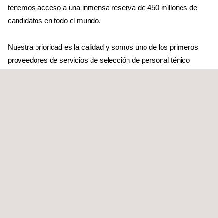
tenemos acceso a una inmensa reserva de 450 millones de
candidatos en todo el mundo.
Nuestra prioridad es la calidad y somos uno de los primeros
proveedores de servicios de selección de personal ténico
especializado en haber conseguido la certificación conforme a
la norma BS 5750. En la actualidad utilizamos un sistema
integral de gestión conforme a las normas ISO 9001:2008,
ISO 14001:2004, OHSAS 18001:2007 e ISO 29001. Asimismo,
contamos con la certificación de un organismo acreditado por el
Servicio de Acreditación de Reino Unido (UKAS).
De acuerdo con nuestra política de mejora continua,
analizamos y monitorizamos nuestro trabajo y el rendimiento de
los trabajadores temporales que aportamos, para asegurarnos
de que continuamos superando las expectativas. Los
trabajadores temporales y contratistas que proponemos son