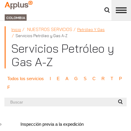
Cerrar
panel
APPLUS+
de
GROUP
división
COLOMBIA
NUESTROS SERVICIOS
Inicio
Petróleo Y Gas
Servicios Petróleo y Gas A-Z
Servicios Petróleo y
Gas A-Z
Todos los servicios
I
E
A
G
S
C
R
T
P
F
Buscar
Inspección previa a la expedición