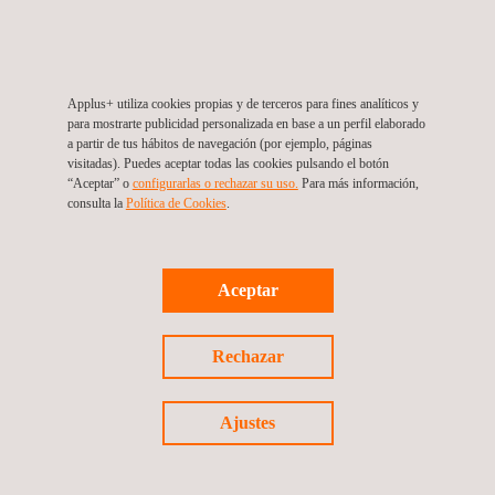
trabajo
Servicios de protección contra la radiación
Termografía infrarroja
Gestión de la integridad de oleoductos y gasoductos
Applus+ utiliza cookies propias y de terceros para fines analíticos y
para mostrarte publicidad personalizada en base a un perfil elaborado
Evaluación de riesgos en procesos (PHA)
a partir de tus hábitos de navegación (por ejemplo, páginas
visitadas). Puedes aceptar todas las cookies pulsando el botón
Sistemas de monitoreo ambiental
“Aceptar” o
configurarlas o rechazar su uso.
Para más información,
consulta la
Política de Cookies
. ​​
Pruebas de fugas (LT)
Ensayos por líquidos penetrantes
Inspección con drones | Topografía con drones
Aceptar
Coordinación de seguridad y salud
Fabricación de sondas
Rechazar
Ensayos y caracterización de materiales
Expediting- Servicios de expedición y activación de
Ajustes
proveedores