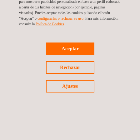
para mostrarte publicidad personalizada en base a un perfil elaborado
consolidó un modelo de gestión basado en datos, elevando los
a partir de tus hábitos de navegación (por ejemplo, páginas
estándares de control ambiental en una de las zonas
visitadas). Puedes aceptar todas las cookies pulsando el botón
“Aceptar” o
configurarlas o rechazar su uso.
Para más información,
industriales más sensibles del país y demostrando la capacidad
consulta la
Política de Cookies
. ​​
de Applus+ para diseñar redes inteligentes de alto impacto.
Aceptar
Volver a casos de éxito
Rechazar
Caso de éxito siguiente
Ajustes
Síguenos