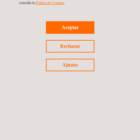
consulta la
Política de Cookies
. ​​
Aceptar
Volver a noticias
Rechazar
Noticia anterior
Siguiente noticia
Ajustes
Síguenos