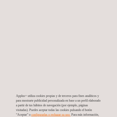
y control de calidad, respaldando al cliente en cada etapa clave
de desarrollo, ejecución y entrega final.
Energía limpia para el futuro del Atlántico
Este proyecto
fotovoltaico
contribuirá significativamente a la
generación de energía renovable en la región Caribe,
disminuyendo la dependencia de fuentes fósiles y reduciendo
las emisiones de gases de efecto invernadero. Además,
generará empleos locales durante su construcción y operación,
y se prevé su finalización hacia finales del año 2025.
Con esta participación, Applus+ reafirma su compromiso con el
desarrollo sostenible del sector energético en Colombia y
Latinoamérica, aportando experiencia técnica, independencia
Applus+ utiliza cookies propias y de terceros para fines analíticos y
operativa y una visión estratégica en proyectos de alto impacto
para mostrarte publicidad personalizada en base a un perfil elaborado
a partir de tus hábitos de navegación (por ejemplo, páginas
ambiental y social.
visitadas). Puedes aceptar todas las cookies pulsando el botón
“Aceptar” o
configurarlas o rechazar su uso.
Para más información,