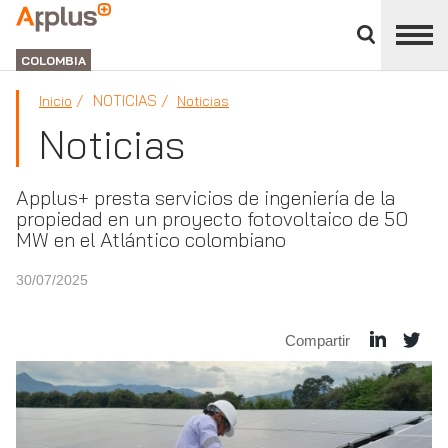
Cerrar
panel
APPLUS+
de
GROUP
división
COLOMBIA
NOTICIAS
Inicio
Noticias
Noticias
Applus+ presta servicios de ingeniería de la
propiedad en un proyecto fotovoltaico de 50
MW en el Atlántico colombiano
30/07/2025
Compartir