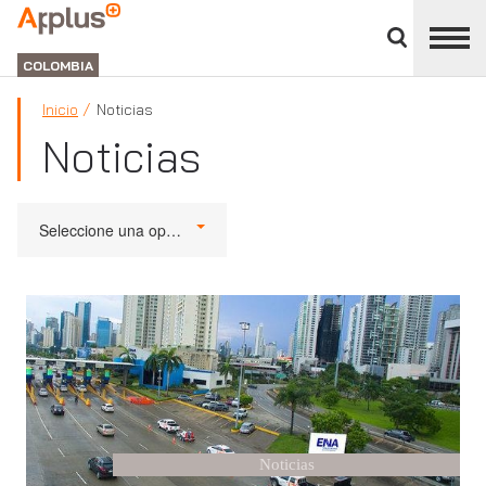
Cerrar
panel
APPLUS+
de
GROUP
división
COLOMBIA
Inicio
Noticias
Noticias
Seleccione una opción
Noticias