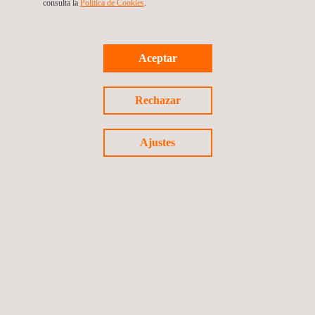
consulta la
Política de Cookies
. ​​
Applus+ Norcontrol, presente en la reunión anual del
Banco Interamericano de Desarrollo
Aceptar
Rechazar
Ajustes
Noticias
02/01/2013
Applus+ Norcontrol abre oficina en Bolivia