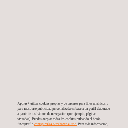
Noticias
26/11/2013
Applus+ Norcontrol participa en la Feria Wind Power
en México
Applus+ utiliza cookies propias y de terceros para fines analíticos y
para mostrarte publicidad personalizada en base a un perfil elaborado
Noticias
a partir de tus hábitos de navegación (por ejemplo, páginas
visitadas). Puedes aceptar todas las cookies pulsando el botón
“Aceptar” o
configurarlas o rechazar su uso.
Para más información,
18/03/2013