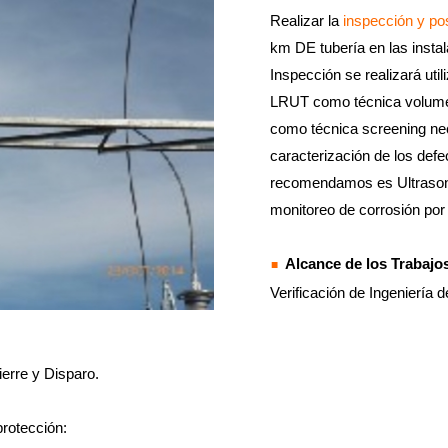
Realizar la
inspección y po
km DE tubería en las in
Inspección se realizará uti
LRUT como técnica volumétr
como técnica screening nec
caracterización de los def
recomendamos es Ultrasoni
monitoreo de corrosión por 
Alcance de los Trabajo
Verificación de Ingeniería d
ierre y Disparo.
protección: