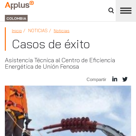
Cerrar
panel
APPLUS+
de
GROUP
división
COLOMBIA
NOTICIAS
Inicio
Noticias
Casos de éxito
Asistencia Técnica al Centro de Eficiencia
Energética de Unión Fenosa
Compartir