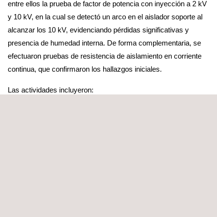
entre ellos la prueba de factor de potencia con inyección a 2 kV
y 10 kV, en la cual se detectó un arco en el aislador soporte al
alcanzar los 10 kV, evidenciando pérdidas significativas y
presencia de humedad interna. De forma complementaria, se
efectuaron pruebas de resistencia de aislamiento en corriente
continua, que confirmaron los hallazgos iniciales.
Las actividades incluyeron:
Ensayos eléctricos
para evaluar la condición general del
equipo.
Pruebas de factor de potencia e inyección de tensión (2 kV y
10 kV) para determinar la calidad del aislamiento.
Medición de resistencia de aislamiento en corriente continua
para identificar degradaciones por humedad o
contaminación.
Determinación de resistencia de contactos móviles y fijos,