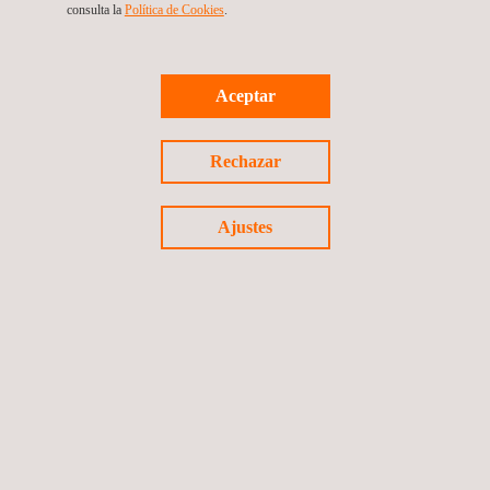
continuidad del servicio en la comunidad de Tolú Viejo y zonas
consulta la
Política de Cookies
. ​​
aledañas, y consolidando la reputación de Applus+ como
referente en ensayos de alta tensión.
Aceptar
Rechazar
Volver a casos de éxito
Ajustes
Caso de éxito anterior
Caso de éxito siguiente