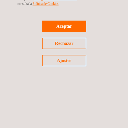
consulta la
Política de Cookies
. ​​
Supervisión y gerencia – Ampliación PTAR Salitre
(Enmienda 11)
Colombia
Aceptar
Rechazar
Ajustes