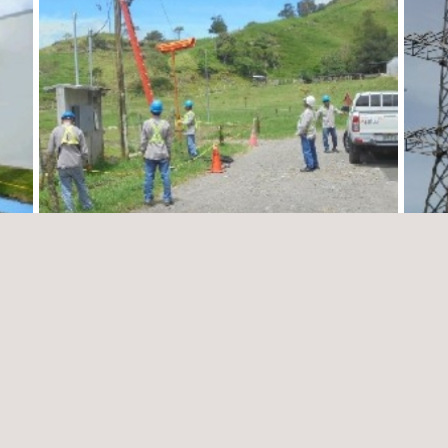
 de
Supervisión y Garantía de Calidad de Obras
Inspe
para peticiones de suministros para
Subes
EDEMET- EDECHI.
Trans
Panamá
Pana