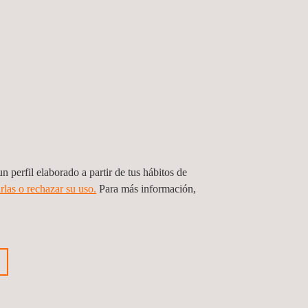
n perfil elaborado a partir de tus hábitos de
rlas o rechazar su uso.
Para más información,
cios de Supervisión de HSE (Seguridad
io Ambiente del Parque Eólico
ind
Rica