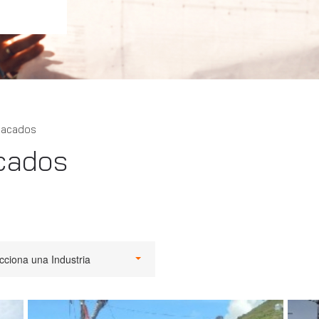
tacados
cados
cciona una Industria