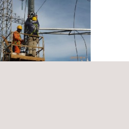
cción para la Construcción de la
tación San Bartolo y la Adición del
formador T2 en la Subestac
má