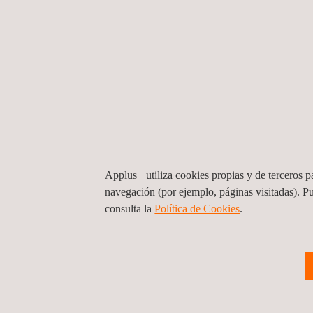
Applus+ utiliza cookies propias y de terceros pa
navegación (por ejemplo, páginas visitadas). P
consulta la
Política de Cookies
. ​​
Inspección para la adecuación de Terren
Obras Civiles, Montaje de Estructuras de
Nueva Subestación María
Panamá