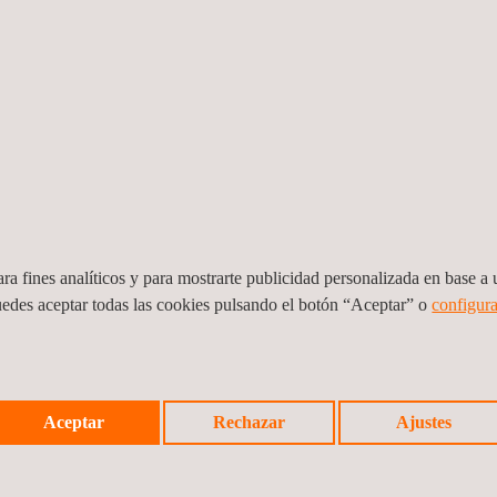
ra fines analíticos y para mostrarte publicidad personalizada en base a u
uedes aceptar todas las cookies pulsando el botón “Aceptar” o
configura
o,
Supervisión de la puesta en servicio
Servi
 la
(Comisionamiento) de los 8 parques eólicos.
y Med
Aceptar
Rechazar
Ajustes
Caetité I - II y III. Calango
Tilaw
Brasil
Costa 