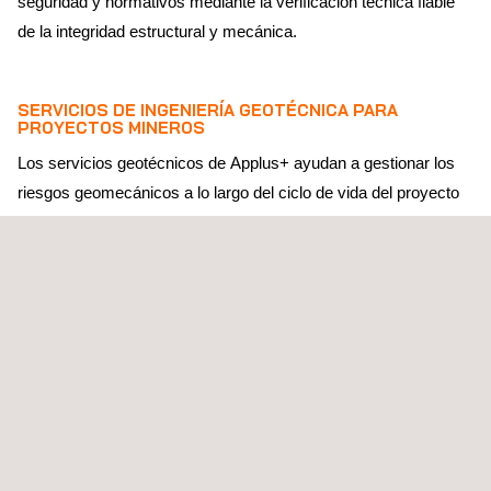
seguridad y normativos mediante la verificación técnica fiable
de la integridad estructural y mecánica.
SERVICIOS DE INGENIERÍA GEOTÉCNICA PARA
PROYECTOS MINEROS
Los servicios geotécnicos de Applus+ ayudan a gestionar los
riesgos geomecánicos a lo largo del ciclo de vida del proyecto
minero. Este enfoque combina la caracterización del
emplazamiento, la interpretación de datos de laboratorio e in
situ, la clasificación de macizos rocosos y la modelización
numérica para evaluar la estabilidad de pendientes, el
comportamiento subterráneo, la subsidencia y el
comportamiento de cimentaciones bajo cargas operativas.
El soporte incluye el diseño y optimización de explotaciones a
cielo abierto, pozos, túneles e instalaciones de residuos; la
evaluación de estabilidad y mecanismos de fallo; y la