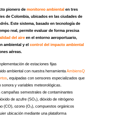
cto pionero de
monitoreo ambiental
en tres
les de Colombia, ubicados en las ciudades de
ndrés. Este sistema, basado en tecnología de
empo real, permite evaluar de forma precisa
alidad del aire
en el entorno aeroportuario,
ón ambiental y el
control del impacto ambiental
ones aéreas.
implementación de estaciones fijas
uido ambiental con nuestra herramienta
AmbiensQ
rtos
, equipadas con sensores especializados que
n sonora y variables meteorológicas.
an campañas semestrales de contaminantes
óxido de azufre (SO₂), dióxido de nitrógeno
o (CO), ozono (O₃), compuestos orgánicos
quier ubicación mediante una plataforma