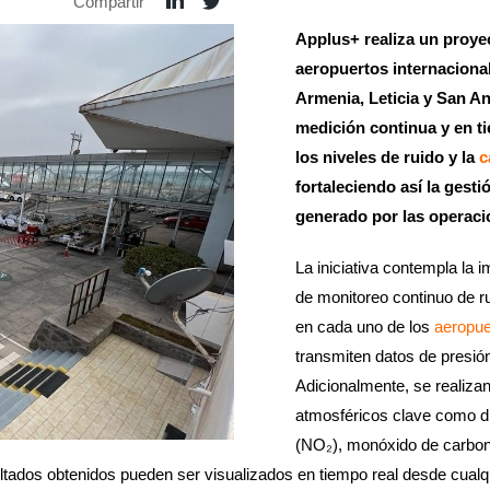
Compartir
Applus+ realiza un proye
aeropuertos internaciona
Armenia, Leticia y San A
medición continua y en ti
los niveles de ruido y la
c
fortaleciendo así la gesti
generado por las operaci
La iniciativa contempla la 
de monitoreo continuo de r
en cada uno de los
aeropue
transmiten datos de presió
Adicionalmente, se realiz
atmosféricos clave como di
(NO₂), monóxido de carbon
ultados obtenidos pueden ser visualizados en tiempo real desde cual