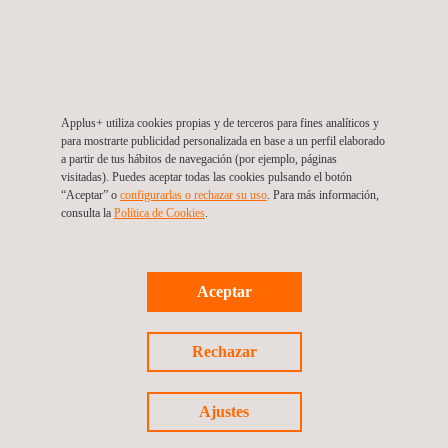
Applus+ inspecciona las líneas de transferencia
offshore de una importante empresa de
hidrocarburos en Colombia
Applus+ utiliza cookies propias y de terceros para fines analíticos y
para mostrarte publicidad personalizada en base a un perfil elaborado
a partir de tus hábitos de navegación (por ejemplo, páginas
visitadas). Puedes aceptar todas las cookies pulsando el botón
“Aceptar” o
configurarlas o rechazar su uso
. Para más información,
consulta la
Política de Cookies
. ​
Aceptar
Noticias
Rechazar
07/06/2022
Applus+ realiza la consultoría para el análisis del
Ajustes
recubrimiento en las tuberías de presión de dos