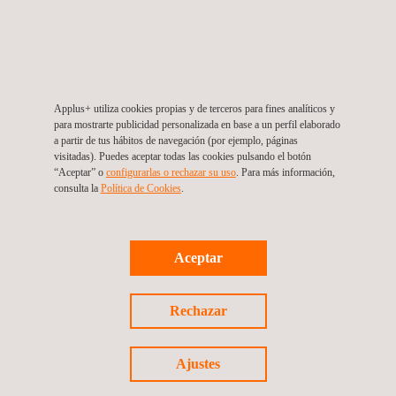
Applus+ realiza la interventoría técnica,
administrativa, financiera y jurídica en proyectos de la
iniciativa Todos somos PAZcífico en Colombia
Applus+ utiliza cookies propias y de terceros para fines analíticos y
para mostrarte publicidad personalizada en base a un perfil elaborado
a partir de tus hábitos de navegación (por ejemplo, páginas
visitadas). Puedes aceptar todas las cookies pulsando el botón
“Aceptar” o
configurarlas o rechazar su uso
. Para más información,
consulta la
Política de Cookies
. ​
Aceptar
Noticias
Rechazar
01/11/2022
Applus+ realiza el levantamiento topográfico
Ajustes
utilizando Drones para para la elaboración de