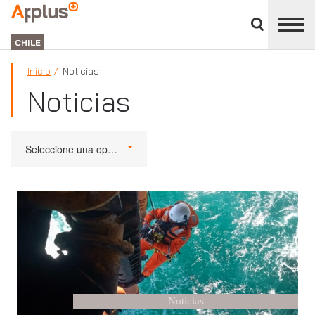
Cerrar
panel
APPLUS+
de
GROUP
división
CHILE
Inicio
Noticias
Noticias
Seleccione una opción
Noticias