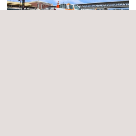
Noticias
22/11/2022
Applus+ participa en el XIX congreso nacional de la
infraestructura en Colombia