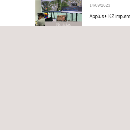
14/09/2023
Applus+ K2 implem
Noticias
07/09/2023
Applus+ inspeccion
Noticias
28/08/2023
Applus+ se destaca
Noticias
23/08/2023
Applus+ anuncia su
Noticias