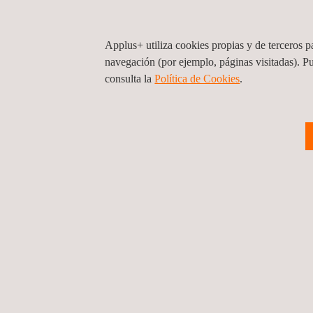
15/08/2023
Applus+ utiliza cookies propias y de terceros pa
Applus+ optimiza 
navegación (por ejemplo, páginas visitadas). P
consulta la
Política de Cookies
. ​
Noticias
09/08/2023
Applus+ en el XX C
Sector Energético
Noticias
1 ...
12
13
14
15
16
... 27