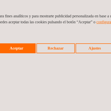
ra fines analíticos y para mostrarte publicidad personalizada en base a u
redes de telecomunicaciones en Colombia con innovación de
uedes aceptar todas las cookies pulsando el botón “Aceptar” o
configura
Aceptar
Rechazar
Ajustes
ongreso Colombiano de Petróleo, Gas y Energía: Fomentando