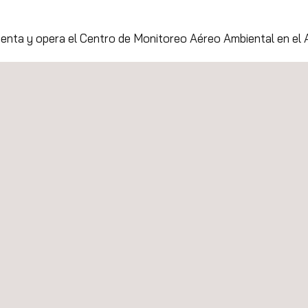
enta y opera el Centro de Monitoreo Aéreo Ambiental en el
ará torres eólicas marinas para parques en México y EE.UU
 en inspección de Flare mediante el uso de drones en proy
 foro virtual "Hacia una Minería Sostenible" en América Lati