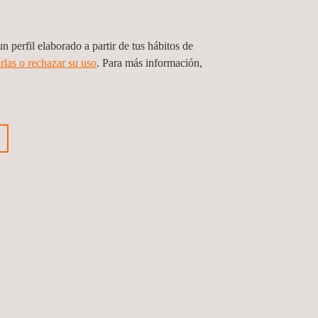
n perfil elaborado a partir de tus hábitos de
 RF
rlas o rechazar su uso
. Para más información,
 la Innovación y el Conocimiento en el
Anterior
Siguiente