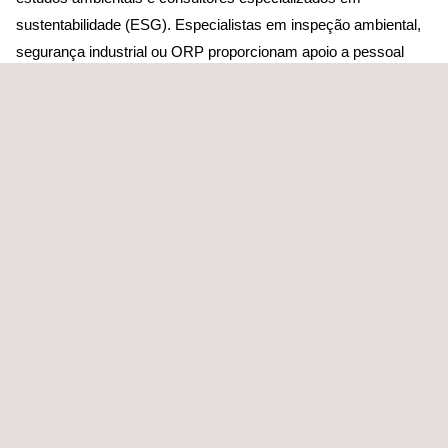
sustentabilidade (ESG). Especialistas em inspeção ambiental,
segurança industrial ou ORP proporcionam apoio a pessoal
específico, conforme necessário.
A ampla implementação da Applus+ e a experiência
multissetorial da sua equipa (especializada em setores
industriais, produção de energia, serviços públicos e serviços,
bem como grandes infraestruturas) reforçam não só o
conhecimento tecnológico e regulamentar necessário para
desenvolver procedimentos relacionados com o ambiente, mas
também a capacidade de identificar as necessidades e
requisitos sectoriais ou territoriais específicos que são
fundamentais para o sucesso.
Como parceiros de confiança, apoiamos os nossos clientes na
obtenção de autorizações e licenças ambientais,