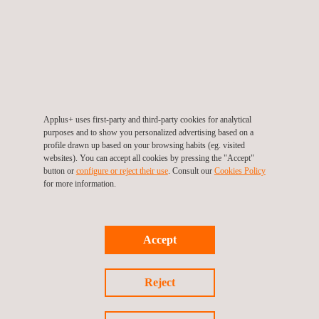
evoluíram para satisfazer a necessidade de gerir eficazmente
os procedimentos de autorização ambiental.
A Applus+ ajuda os seus clientes a integrar a variável ambiental
em cada projeto, desenvolvendo não apenas os trabalhos mais
tradicionais derivados do processamento ambiental (EIS,
projetos básicos IEA ou outros relatórios para obter
autorizações), mas também participando nas fases anteriores
Applus+ uses first-party and third-party cookies for analytical
purposes and to show you personalized advertising based on a
de avaliação de viabilidade, antecipando requisitos imprevistos,
profile drawn up based on your browsing habits (eg. visited
estabelecendo planos de ação e trabalhando para reduzir a
websites). You can accept all cookies by pressing the "Accept"
rejeição de projetos, o incumprimento de autorizações e/ou
button or
configure or reject their use
. Consult our
Cookies Policy
sanções.
for more information.
Accept
Reject