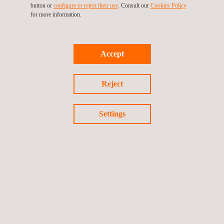
button or
configure or reject their use
. Consult our
Cookies Policy
for more information.
Accept
VANTAGENS E BENEFÍCIOS
Reject
Um estudo de restauro de zonas degradadas da Applus+:
Garante e facilita o cumprimento por parte do cliente da
Settings
legislação relativa a solos contaminados.
Proporciona soluções adaptadas aos requisitos dos
organismos públicos pertinentes.
Diagnostica o estado ambiental de terrenos industriais e os
riscos associados, e proporciona soluções, caso seja
necessário.
Gere todos os possíveis efeitos da adoção das soluções
que se tenham identificado.