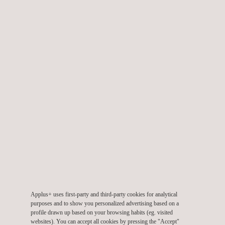
públicos, empresas de seguros e entidades financeiras que
necessitem de:
Assistência técnica em termos de obrigações legais em
relação a solos contaminados
Investigação da abrangência e das causas da contaminação
da terra e da água (superficial ou subterrânea)
Conceção e execução de planos de recolha de amostras de
terra e água (superficial ou subterrânea)
Conceção e instalação de redes piezométricas para
controlar a qualidade da água subterrânea
Medidas corretivas ou preventivas
Análise e avaliação de riscos para a saúde humana ou do
ecossistema
Inspeção de terceiros ou validação de estudos do solo
Certificação da qualidade do solo antes de uma mudança de
utilização ou de propriedade
Análise de responsabilidades ambientais (processos de
Applus+ uses first-party and third-party cookies for analytical
venda, seguros ambientais, diligência devida, etc.)
purposes and to show you personalized advertising based on a
profile drawn up based on your browsing habits (eg. visited
websites). You can accept all cookies by pressing the "Accept"