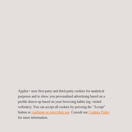
DIRIGIDO A
Os serviços de consultoria BESS da Enertis Applus+ são
direcionados a proprietários, desenvolvedores, investidores e
financiadores de projetos de armazenamento de energia por
baterias. São fornecidos em todas as etapas dos projetos
BESS, desde o projeto até a operação.
Applus+ uses first-party and third-party cookies for analytical
purposes and to show you personalized advertising based on a
profile drawn up based on your browsing habits (eg. visited
websites). You can accept all cookies by pressing the "Accept"
button or
configure or reject their use
. Consult our
Cookies Policy
for more information.
VANTAGENS E BENEFÍCIOS