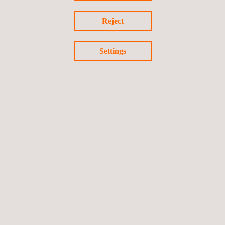
tempo para o projeto Parque Eólico Delaro
Reject
México
Settings