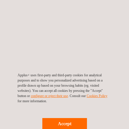
Colombia
Applus+ uses first-party and third-party cookies for analytical
purposes and to show you personalized advertising based on a
profile drawn up based on your browsing habits (eg. visited
websites). You can accept all cookies by pressing the "Accept"
button or
configure or reject their use
. Consult our
Cookies Policy
for more information.
Controle de cumprimento da qualidade, custos e
Accept