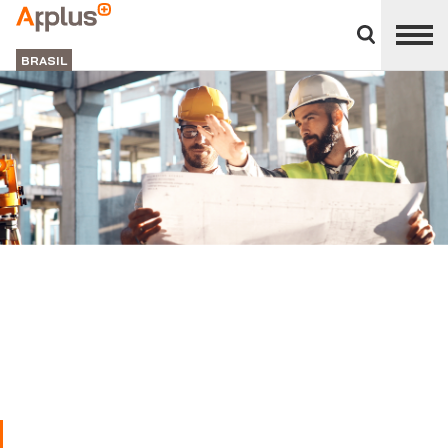
Close
divisions
APPLUS+
panel
BRASIL