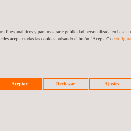
al están diseñados para
Los sistemas LIDAR co
ales de alta precisión,
extendidas, superando
ia, y se utilizan
Son especialmente ad
a de edificios, plantas y
capturar paisajes com
ra fines analíticos y para mostrarte publicidad personalizada en base a u
lle y precisión.
posición estacionaria.
uedes aceptar todas las cookies pulsando el botón “Aceptar” o
configura
Proporcionan un mayor 
escanear. Los usuario
específicos, lo que lo
documentación de siti
edificios.
Estos sistemas LIDAR o
Aceptar
Rechazar
Ajustes
diferentes longitudes 
adaptabilidad es una ve
tecnología a los requi
recopilación de datos
ambientales complejas
Los sistemas LIDAR tr