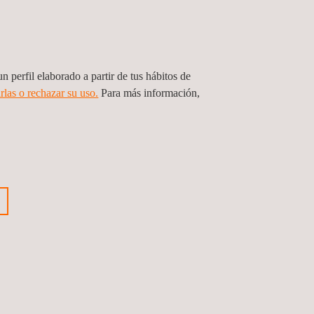
nvencionales logran distancias de escaneo
 las capacidades de los sistemas LIDAR móviles.
ecuados para tareas de mapeo integrales, como
pletos o entornos urbanos, todo desde una
n perfil elaborado a partir de tus hábitos de
rlas o rechazar su uso.
Para más información,
grado de precisión y control a la hora de
s pueden centrarse en áreas u objetos de interés
s hace muy útiles para aplicaciones como la
os arqueológicos o la inspección de fachadas de
frecen la flexibilidad de personalizarse con
de onda láser y configuraciones de escáner. Esta
ntaja significativa cuando se trata de adaptar la
sitos específicos de un proyecto, como la
 en áreas con vegetación densa o condiciones
.
adicionales pueden generar nubes de puntos más