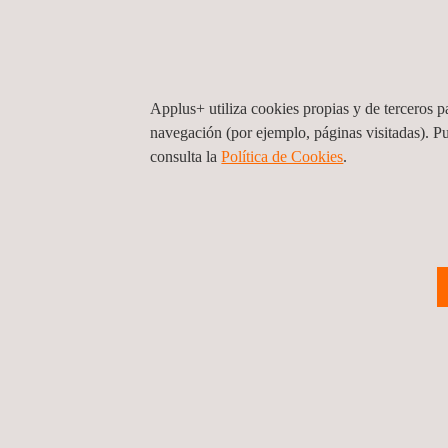
Nuestros servicios de captura LIDAR Convencion
profesionales de sectores que exigen datos espaci
como la ingeniería civil, la construcción y la industr
comúnmente para el control dimensional y la captur
Applus+ utiliza cookies propias y de terceros pa
estructuras que requieren el más alto nivel de deta
navegación (por ejemplo, páginas visitadas). P
consulta la
Política de Cookies
.