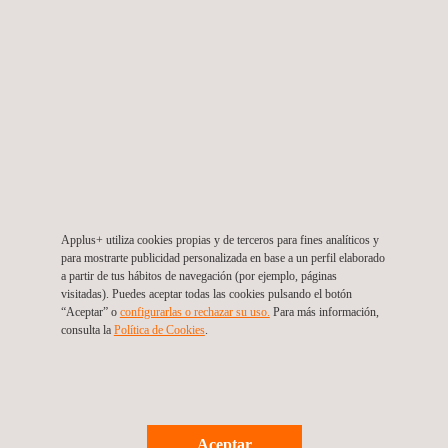
Applus+ utiliza cookies propias y de terceros para fines analíticos y
para mostrarte publicidad personalizada en base a un perfil elaborado
a partir de tus hábitos de navegación (por ejemplo, páginas
A QUIÉN VA DIRIGIDO
visitadas). Puedes aceptar todas las cookies pulsando el botón
“Aceptar” o
configurarlas o rechazar su uso.
Para más información,
La herramienta de inspección fotovoltaica inteligente se utiliza
consulta la
Política de Cookies
.
para realizar inspecciones técnicas termográficas de paneles
solares en módulos fotovoltaicos instalados en activos solares
fotovoltaicos en funcionamiento.
Aceptar