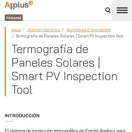
Cerrar
panel
APPLUS+
de
GROUP
división
PANAMÁ
Inicio
Applus+ Servicios
Tecnología E Innovación
Termografía de Paneles Solares | Smart PV Inspection Tool
Termografía de
Paneles Solares |
Smart PV Inspection
Tool
INTRODUCCIÓN
El sistema de inspección termográfica de Enertis Applus+ para