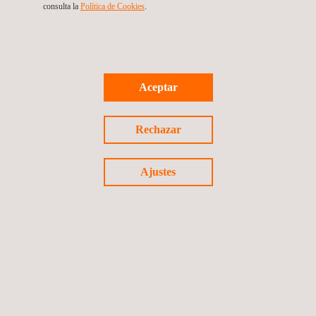
Operación y gestión de activos
consulta la
Política de Cookies
.
Asegurar la alta calidad en todas estas etapas es clave para el
éxito a largo plazo de cada proyecto y los consultores de
Applus+ están ahí para asegurarse de que sus clientes
cumplan sus objetivos.
Aceptar
Rechazar
Ajustes
VENTAJAS Y BENEFICIOS
Nuestros servicios de consultoría solar a medida
proporcionan asesoramiento especializado e independiente en
todas las fases de los proyectos de energía solar, desde el
diseño hasta las etapas de operación y mantenimiento.
Nuestros consultores se adaptan a las necesidades de