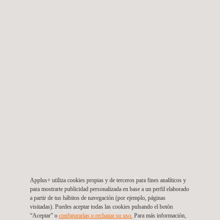
proyectos fotovoltaicos.
A QUIÉN VA DIRIGIDO
Applus+ proporciona servicios de consultoría solar para
desarrolladores, patrocinadores, propietarios, inversores y otras
partes involucradas en todas las fases del ciclo de vida de un
proyecto solar fotovoltaico, específicamente:
Applus+ utiliza cookies propias y de terceros para fines analíticos y
Planificación previa
para mostrarte publicidad personalizada en base a un perfil elaborado
a partir de tus hábitos de navegación (por ejemplo, páginas
Planificación y desarrollo
visitadas). Puedes aceptar todas las cookies pulsando el botón
Implementación y construcción
“Aceptar” o
configurarlas o rechazar su uso.
Para más información,