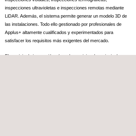
inspecciones ultravioletas e inspecciones remotas mediante
LiDAR. Además, el sistema permite generar un modelo 3D de
las instalaciones. Todo ello gestionado por profesionales de
Applus+ altamente cualificados y experimentados para
satisfacer los requisitos más exigentes del mercado.
El servicio de inspección aérea da servicio a las principales
empresas de transporte y distribución de la Península Ibérica.
Además, multinacionales energéticas han depositado su
confianza en nosotros fuera de nuestras fronteras: Rumanía,
Italia, Francia, Andorra, Colombia, Australia y Panamá, son
algunos de los países donde hemos prestado nuestros
servicios.
Applus+ cuenta con la certificación de operador de drones en
EASA ESPxxx4rwd2hcqdk.