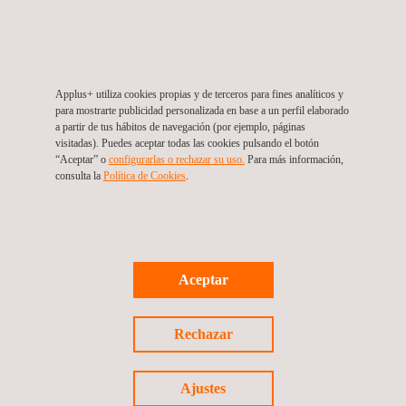
incluso identificar averías rápidamente para optimizar del coste
de mantenimiento.
Applus+ utiliza cookies propias y de terceros para fines analíticos y
para mostrarte publicidad personalizada en base a un perfil elaborado
a partir de tus hábitos de navegación (por ejemplo, páginas
visitadas). Puedes aceptar todas las cookies pulsando el botón
“Aceptar” o
configurarlas o rechazar su uso.
Para más información,
consulta la
Política de Cookies
.
VENTAJAS Y BENEFICIOS
Aumento de la calidad:
Aceptar
Mejora tecnológica
Procesamiento inteligente de datos
Cálculo de distancias más preciso
Rechazar
Reducción de costes:
Inspecciones simultáneas
Ajustes
Mayor velocidad de vuelo