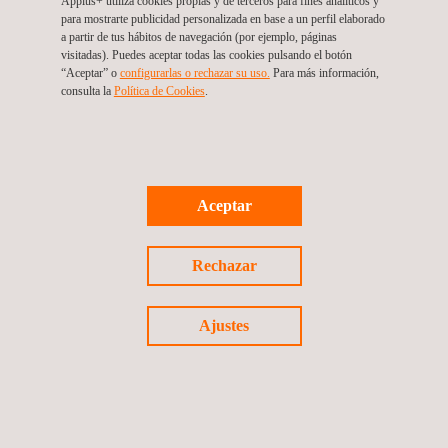
trabajo
Applus+ utiliza cookies propias y de terceros para fines analíticos y
para mostrarte publicidad personalizada en base a un perfil elaborado
Servicios de protección contra la radiación
a partir de tus hábitos de navegación (por ejemplo, páginas
visitadas). Puedes aceptar todas las cookies pulsando el botón
Termografía infrarroja
“Aceptar” o
configurarlas o rechazar su uso.
Para más información,
consulta la
Política de Cookies
.
Gestión de la integridad de oleoductos y gasoductos
Evaluación de riesgos en procesos (PHA)
Sistemas de monitoreo ambiental
Pruebas de fugas (LT)
Aceptar
Ensayos por líquidos penetrantes
Inspección con drones | Topografía con drones
Rechazar
Coordinación de seguridad y salud
Fabricación de sondas
Ajustes
Ensayos y caracterización de materiales
Expediting- Servicios de expedición y activación de
proveedores