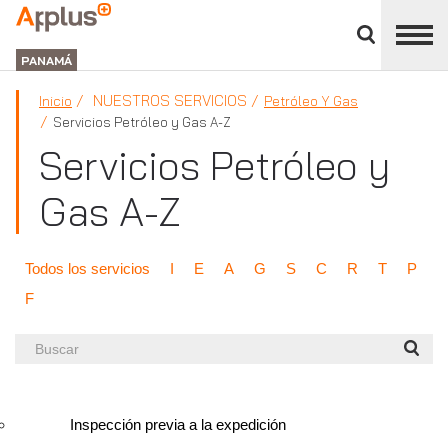
Cerrar
panel
APPLUS+
de
GROUP
división
PANAMÁ
NUESTROS SERVICIOS
Inicio
Petróleo Y Gas
Servicios Petróleo y Gas A-Z
Servicios Petróleo y
Gas A-Z
Todos los servicios
I
E
A
G
S
C
R
T
P
F
Buscar
Inspección previa a la expedición