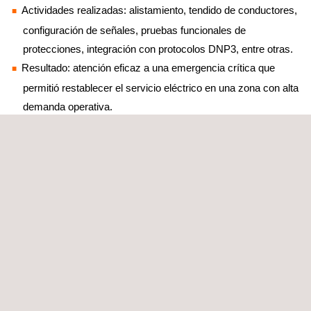
Actividades realizadas: alistamiento, tendido de conductores,
configuración de señales, pruebas funcionales de
protecciones, integración con protocolos DNP3, entre otras.
Resultado: atención eficaz a una emergencia crítica que
permitió restablecer el servicio eléctrico en una zona con alta
demanda operativa.
2. Implementación de celda de medición inteligente
Configuración y puesta en marcha de celda 13,2 kV para
sistema TWACS.
Actividades realizadas: montaje y configuración de relé,
integración IEC 61850, cableado, pruebas funcionales con
simulador IED Scout, marquillado y diseño de marquillas.
Resultado: implementación de medición remota bidireccional,
permitiendo lectura automatizada de consumos, detección
de fraudes y optimización de la gestión energética.
3. Mantenimiento y pruebas a equipos de
alta tensión