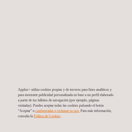
Pruebas funcionales a interruptores, seccionadores y otros
componentes de subestación.
Actividades realizadas: pruebas dinámicas, resistencia de
contactos, tangente delta, verificación de conexiones a tierra,
limpieza técnica, entre otras.
Resultado: aumento de la confiabilidad de los activos
eléctricos, reducción de riesgos y prolongación de la vida útil
de los equipos.
Resultados y conclusiones
Applus+ utiliza cookies propias y de terceros para fines analíticos y
Restablecimiento oportuno del servicio eléctrico ante
para mostrarte publicidad personalizada en base a un perfil elaborado
situaciones críticas.
a partir de tus hábitos de navegación (por ejemplo, páginas
visitadas). Puedes aceptar todas las cookies pulsando el botón
Optimización operativa mediante tecnologías de monitoreo
“Aceptar” o
configurarlas o rechazar su uso.
Para más información,
remoto y automatización.
consulta la
Política de Cookies
.
Reducción de fallas y riesgos eléctricos gracias a pruebas
avanzadas y mantenimiento correctivo.