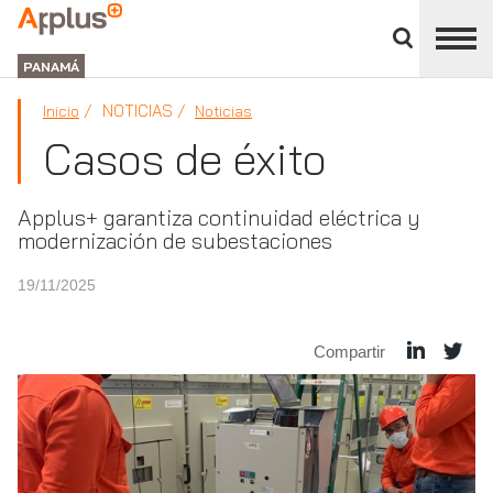
Cerrar
panel
APPLUS+
de
GROUP
división
PANAMÁ
NOTICIAS
Inicio
Noticias
Casos de éxito
Applus+ garantiza continuidad eléctrica y
modernización de subestaciones
19/11/2025
Compartir