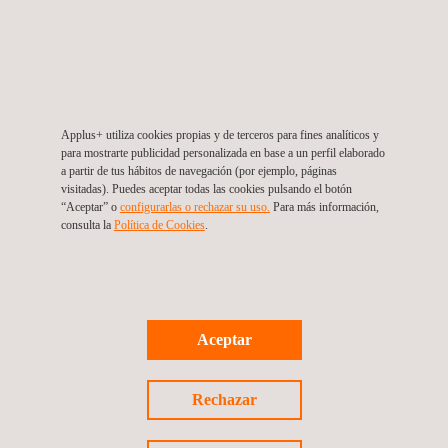
Para mas información, contactar con
María de Sancha
maria.sancha@applus.com
Tel.:+34 691 250 977
Applus+ utiliza cookies propias y de terceros para fines analíticos y
para mostrarte publicidad personalizada en base a un perfil elaborado
a partir de tus hábitos de navegación (por ejemplo, páginas
visitadas). Puedes aceptar todas las cookies pulsando el botón
“Aceptar” o
configurarlas o rechazar su uso.
Para más información,
consulta la
Política de Cookies
.
Volver a noticias
Noticia anterior
Siguiente noticia
Aceptar
Rechazar
Síguenos