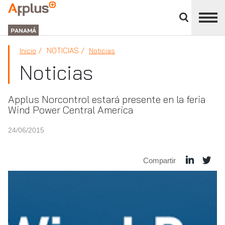
Cerrar
panel
APPLUS+
de
GROUP
división
PANAMÁ
NOTICIAS
Inicio
Noticias
Noticias
Applus Norcontrol estará presente en la feria
Wind Power Central America
24/06/2015
Compartir