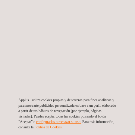
Gestión de impactos sobre vegetación,
fauna y suelo en infraestructuras eléctricas
El alcance ambiental del proyecto contempla de forma explícita
los principales impactos asociados a la construcción y
operación de redes eléctricas, incluyendo la supresión de
vegetación para la apertura de la franja de servidumbre, la
aparición de procesos erosivos derivados de la exposición del
suelo, la interferencia con la fauna —como el riesgo de
electrocución de aves y primates y la necesidad de su manejo
durante la implantación—, la generación de residuos peligrosos
Applus+ utiliza cookies propias y de terceros para fines analíticos y
y no peligrosos, y los impactos socioambientales relacionados
para mostrarte publicidad personalizada en base a un perfil elaborado
a partir de tus hábitos de navegación (por ejemplo, páginas
con la interferencia en propiedades rurales, áreas urbanas o
visitadas). Puedes aceptar todas las cookies pulsando el botón
bienes culturales y arqueológicos.
“Aceptar” o
configurarlas o rechazar su uso.
Para más información,
consulta la
Política de Cookies
.
Desde la perspectiva del decisor del proyecto, este tipo de