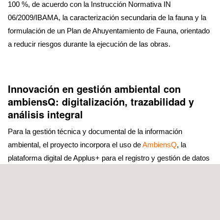
100 %, de acuerdo con la Instrucción Normativa IN
06/2009/IBAMA, la caracterización secundaria de la fauna y la
formulación de un Plan de Ahuyentamiento de Fauna, orientado
a reducir riesgos durante la ejecución de las obras.
Innovación en gestión ambiental con
ambiensQ: digitalización, trazabilidad y
análisis integral
Para la gestión técnica y documental de la información
ambiental, el proyecto incorpora el uso de
AmbiensQ
, la
plataforma digital de Applus+ para el registro y gestión de datos
ambientales. AmbiensQ será utilizada para el registro
fotográfico de campo, la consolidación de indicadores
ambientales y la elaboración de informes técnicos en formato
digital, facilitando la trazabilidad de la información y su