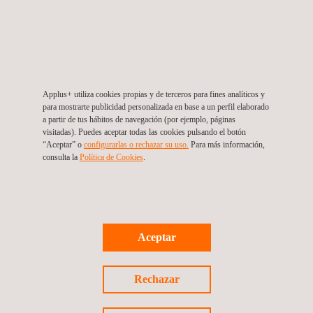
Para mas información, contactar con
María de Sancha
maria.sancha@applus.com
Tel.:+34 691 250 977
Applus+ utiliza cookies propias y de terceros para fines analíticos y
para mostrarte publicidad personalizada en base a un perfil elaborado
a partir de tus hábitos de navegación (por ejemplo, páginas
visitadas). Puedes aceptar todas las cookies pulsando el botón
“Aceptar” o
configurarlas o rechazar su uso.
Para más información,
consulta la
Política de Cookies
.
Volver a noticias
Noticia anterior
Siguiente noticia
Aceptar
Rechazar
Síguenos