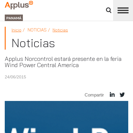
Cerrar
panel
APPLUS+
de
GROUP
división
PANAMÁ
NOTICIAS
Inicio
Noticias
Noticias
Applus Norcontrol estará presente en la feria
Wind Power Central America
24/06/2015
Compartir