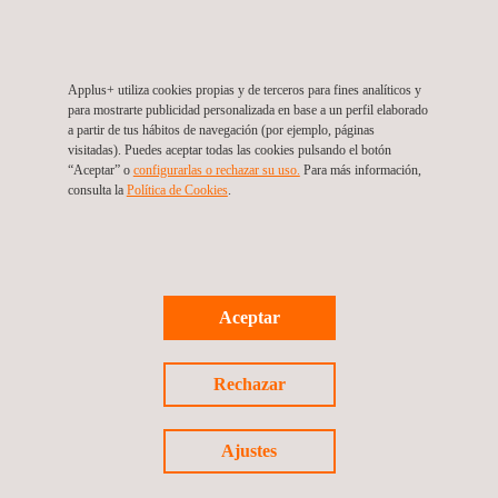
Entre los beneficios clave destacan la generación continua de
información confiable, la detección temprana de riesgos
ambientales, la optimización de rutas y procedimientos
Applus+ utiliza cookies propias y de terceros para fines analíticos y
para mostrarte publicidad personalizada en base a un perfil elaborado
aeroportuarios para reducir impactos, y el fortalecimiento de la
a partir de tus hábitos de navegación (por ejemplo, páginas
comunicación con las comunidades a través de la socialización
visitadas). Puedes aceptar todas las cookies pulsando el botón
“Aceptar” o
configurarlas o rechazar su uso.
Para más información,
de los resultados.
consulta la
Política de Cookies
.
Este proyecto posiciona a Applus+ como un actor estratégico
en el desarrollo de soluciones ambientales innovadoras
aplicadas al
sector aeronáutico
, alineando tecnología,
Aceptar
sostenibilidad y compromiso institucional para una gestión
ambiental más transparente, eficiente y responsable en los
aeropuertos de Colombia.
Rechazar
Ajustes