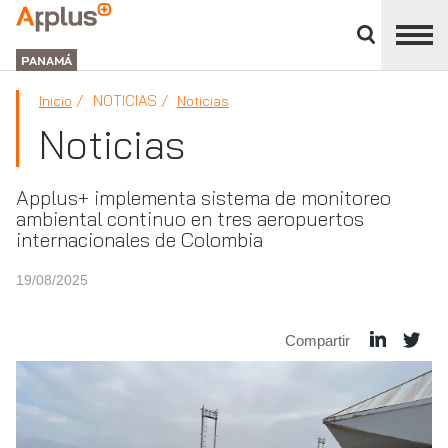
Cerrar
panel
APPLUS+
de
GROUP
división
PANAMÁ
NOTICIAS
Inicio
Noticias
Noticias
Applus+ implementa sistema de monitoreo
ambiental continuo en tres aeropuertos
internacionales de Colombia
19/08/2025
Compartir