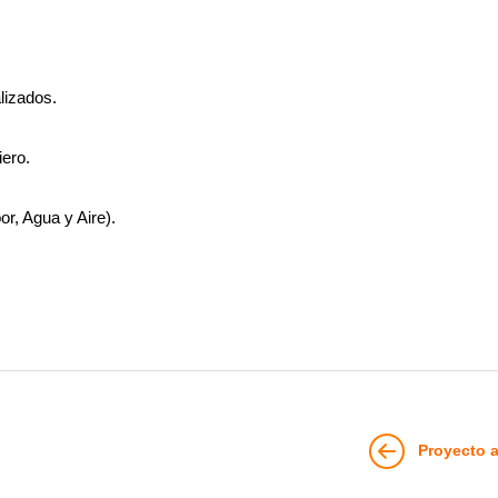
lizados.
iero.
r, Agua y Aire).
Proyecto a