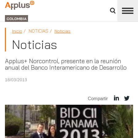
Cerrar
panel
APPLUS+
de
GROUP
división
COLOMBIA
NOTICIAS
Inicio
Noticias
Noticias
Applus+ Norcontrol, presente en la reunión
anual del Banco Interamericano de Desarrollo
18/03/2013
Compartir