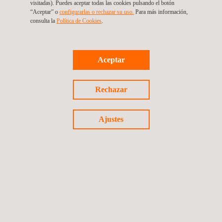
visitadas). Puedes aceptar todas las cookies pulsando el botón
compañía global de ensayos, inspección y certificación".
“Aceptar” o
configurarlas o rechazar su uso.
Para más información,
consulta la
Política de Cookies
. ​​
Aceptar
Volver a noticias
Rechazar
Noticia anterior
Siguiente noticia
Ajustes
Síguenos