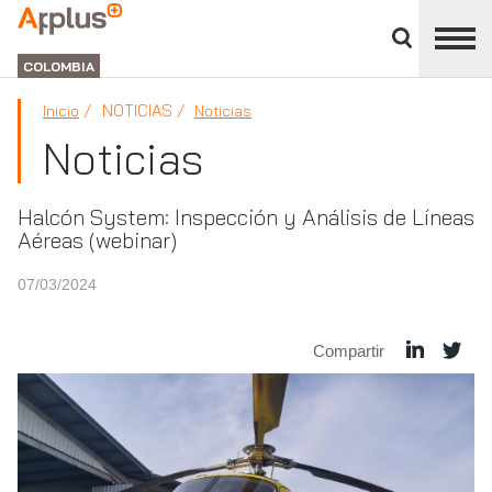
Cerrar
panel
APPLUS+
de
GROUP
división
COLOMBIA
NOTICIAS
Inicio
Noticias
Noticias
Halcón System: Inspección y Análisis de Líneas
Aéreas (webinar)
07/03/2024
Compartir