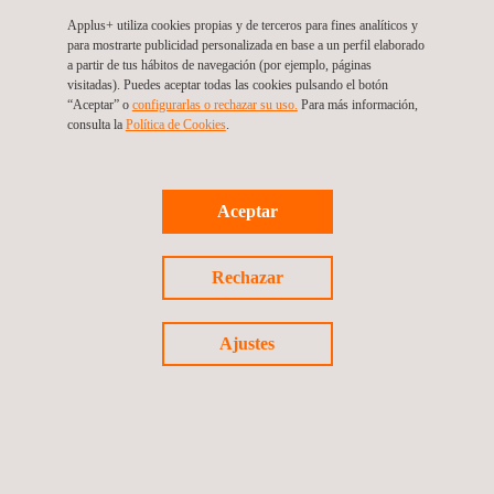
webinar imperdible!
Applus+ utiliza cookies propias y de terceros para fines analíticos y
para mostrarte publicidad personalizada en base a un perfil elaborado
Fecha y hora del webinar: 19 de marzo 2024
a partir de tus hábitos de navegación (por ejemplo, páginas
visitadas). Puedes aceptar todas las cookies pulsando el botón
“Aceptar” o
configurarlas o rechazar su uso.
Para más información,
Hora: 10:00 GMT -005
consulta la
Política de Cookies
. ​​
https://cutt.ly/Nw1WosSN
Aceptar
Rechazar
Volver a noticias
Ajustes
Noticia anterior
Siguiente noticia
Síguenos